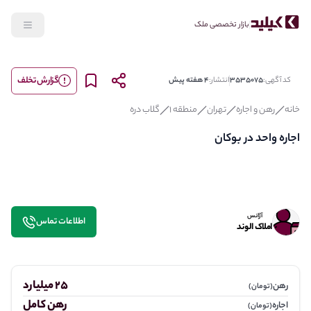
بازار تخصصی ملک
گزارش تخلف
کد آگهی:
3535075
انتشار:
4 هفته پیش
خانه
رهن و اجاره
تهران
منطقه 1
گلاب دره
اجاره واحد در بوکان
آژانس
اطلاعات تماس
املاک الوند
25 میلیارد
رهن
(تومان)
رهن کامل
اجاره
(تومان)