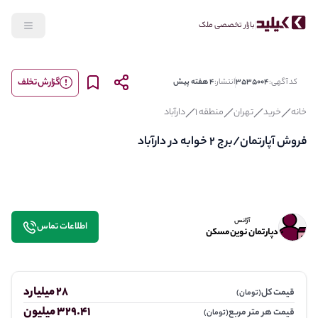
بازار تخصصی ملک
گزارش تخلف
کد آگهی:
3535004
انتشار:
4 هفته پیش
خانه
خرید
تهران
منطقه 1
دارآباد
فروش آپارتمان/برج 2 خوابه در دارآباد
آژانس
اطلاعات تماس
دپارتمان نوین مسکن
28 میلیارد
قیمت کل
(تومان)
329.41 میلیون
قیمت هر متر مربع
(تومان)