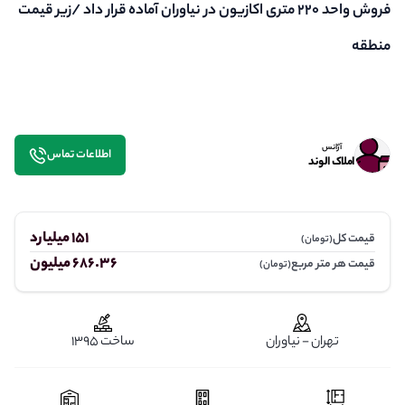
فروش واحد ۲۲۰ متری اکازیون در نیاوران آماده قرار داد /زیر قیمت
منطقه
آژانس
اطلاعات تماس
املاک الوند
151 میلیارد
قیمت کل
(تومان)
686.36 میلیون
قیمت هر متر مربع
(تومان)
تهران - نیاوران
ساخت 1395