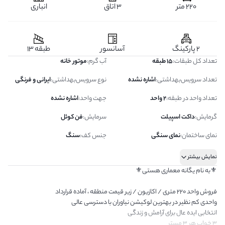
220 متر
3 اتاق
انباری
2 پارکینگ
آسانسور
طبقه 13
تعداد کل طبقات
:
15 طبقه
آب گرم
:
موتور خانه
تعداد سرویس‌بهداشتی
:
اشاره نشده
نوع سرویس‌بهداشتی
:
ایرانی و فرنگی
تعداد واحد در طبقه
:
2 واحد
جهت واحد
:
اشاره نشده
گرمایش
:
داکت اسپیلت
سرمایش
:
فن کوئل
نمای ساختمان
:
نمای سنگی
جنس کف
:
سنگ
نمایش بیشتر
⚜️به نام یگانه معماری هستی⚜️
فروش واحد ۲۲۰ متری / اکازیون / زیر قیمت منطقه ، آماده قرارداد
واحدی کم نظیر در بهترین لوکیشن نیاوران با دسترسی عالی
انتخابی ایده عال برای آرامش و زندگی
۳ خواب هر ۳ مستر