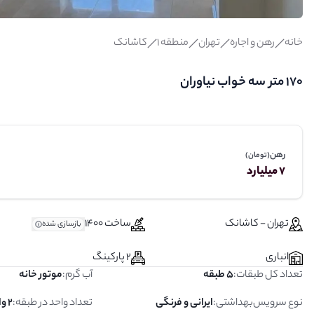
خانه
رهن و اجاره
تهران
منطقه 1
کاشانک
۱۷۰ متر سه خواب نیاوران
رهن
(تومان)
7 میلیارد
تهران - کاشانک
ساخت 1400
بازسازی شده
انباری
2 پارکینگ
تعداد کل طبقات
:
5 طبقه
آب گرم
:
موتور خانه
نوع سرویس‌بهداشتی
:
ایرانی و فرنگی
تعداد واحد در طبقه
:
2 واحد