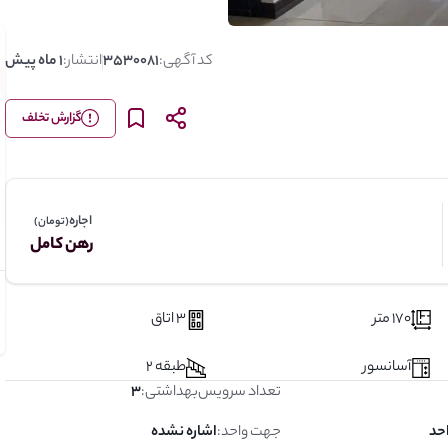
کد آگهی:
3530081
انتشار:
1 ماه پیش
گزارش تخلف
اجاره
(تومان)
رهن کامل
170 متر
3 اتاق
آسانسور
طبقه 2
تعداد سرویس‌بهداشتی
:
3
جهت واحد
:
اشاره نشده