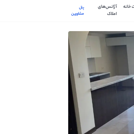
 خانه
آژانس‌های
پنل
املاک
مشاورین