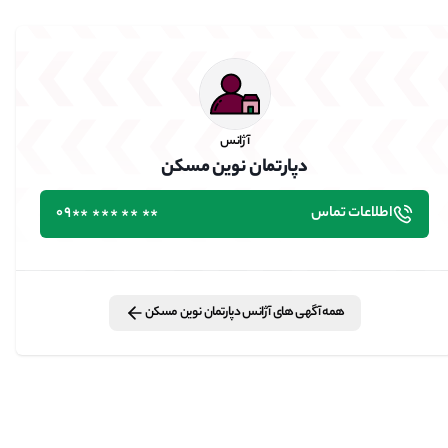
آژانس
دپارتمان نوین مسکن
اطلاعات تماس
٭٭ ٭٭ ٭٭٭ ٭٭09
همه آگهی های
آژانس
دپارتمان نوین مسکن