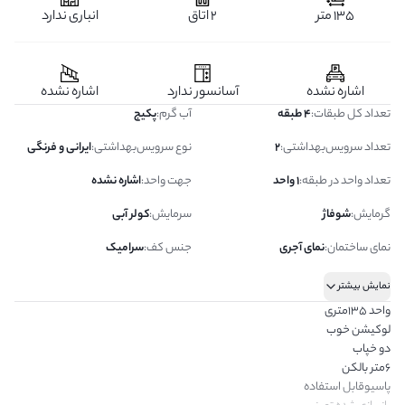
135 متر
2 اتاق
انباری ندارد
اشاره نشده
آسانسور ندارد
اشاره نشده
تعداد کل طبقات
:
4 طبقه
آب گرم
:
پکیج
تعداد سرویس‌بهداشتی
:
2
نوع سرویس‌بهداشتی
:
ایرانی و فرنگی
تعداد واحد در طبقه
:
1 واحد
جهت واحد
:
اشاره نشده
گرمایش
:
شوفاژ
سرمایش
:
کولر آبی
نمای ساختمان
:
نمای آجری
جنس کف
:
سرامیک
نمایش بیشتر
واحد ۱۳۵متری
لوکیشن خوب
دو خپاب
۶متر بالکن
پاسیوقابل استفاده