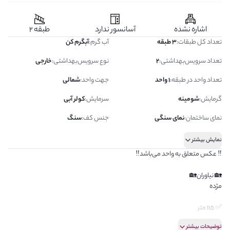
اشاره نشده
آسانسور ندارد
طبقه 2
تعداد کل طبقات
:
3 طبقه
آب گرم
:
آبگرم کن
تعداد سرویس‌بهداشتی
:
2
نوع سرویس‌بهداشتی
:
خارجی
تعداد واحد در طبقه
:
1 واحد
جهت واحد
:
شمالی
گرمایش
:
شومینه
سرمایش
:
کولر آبی
نمای ساختمان
:
نمای سنگی
جنس کف
:
سنگ
نمایش بیشتر
‼️ عکس متعلق به واحد می‌باشد‼️
🏡 نیاوران🏡
مژده
✅ 115 متر
✅دو خوابه
توضیحات بیشتر
🔴بدون پارکینگ