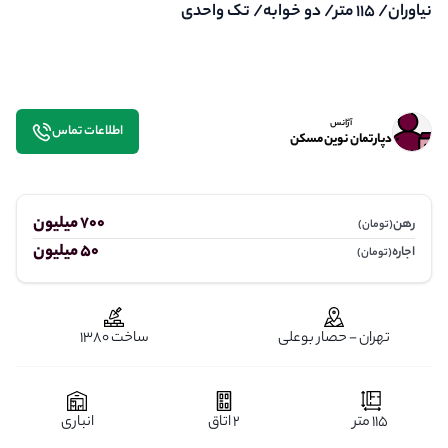
نیاوران/ 115 متر/ دو خوابه/ تک واحدی
آژانس
اطلاعات تماس
دپارتمان نوین مسکن
700 میلیون
رهن
(تومان)
50 میلیون
اجاره
(تومان)
تهران - حصار بوعلی
ساخت 1380
115 متر
2 اتاق
انباری