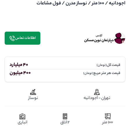
اجودانیه / ۱۰۰ متر / نوساز مدرن / فول مشاعات
آژانس
اطلاعات تماس
دپارتمان نوین مسکن
40 میلیارد
قیمت کل
(تومان)
400 میلیون
قیمت هر متر مربع
(تومان)
تهران - آجودانیه
نوساز
100 متر
2 اتاق
انباری