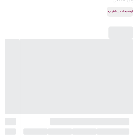
پلان تفکیکی
خواب مستر
توضیحات بیشتر
مشاور امور ملکی شما:جعفری