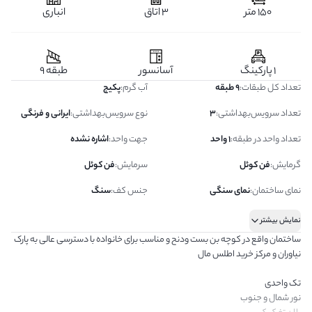
150 متر
3 اتاق
انباری
1 پارکینگ
آسانسور
طبقه 9
تعداد کل طبقات
:
9 طبقه
آب گرم
:
پکیج
تعداد سرویس‌بهداشتی
:
3
نوع سرویس‌بهداشتی
:
ایرانی و فرنگی
تعداد واحد در طبقه
:
1 واحد
جهت واحد
:
اشاره نشده
گرمایش
:
فن کوئل
سرمایش
:
فن کوئل
نمای ساختمان
:
نمای سنگی
جنس کف
:
سنگ
نمایش بیشتر
ساختمان واقع در کوچه بن بست ودنح و مناسب برای خانواده با دسترسی عالی به پارک
نیاوران و مرکز خرید اطلس مال
تک واحدی
نور شمال و جنوب