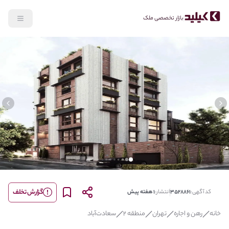
بازار تخصصی ملک
lide
Previous slide
گزارش تخلف
کد آگهی:
3528861
انتشار:
1 هفته پیش
خانه
رهن و اجاره
تهران
منطقه 2
سعادت‌آباد