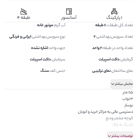
1 پارکینگ
آسانسور
طبقه 4
تعداد کل طبقات
:
6 طبقه
آب گرم
:
موتور خانه
تعداد سرویس‌بهداشتی
:
2
نوع سرویس‌بهداشتی
:
ایرانی و فرنگی
تعداد واحد در طبقه
:
2 واحد
جهت واحد
:
اشاره نشده
گرمایش
:
داکت اسپیلت
سرمایش
:
داکت اسپیلت
نمای ساختمان
:
نمای ترکیبی
جنس کف
:
سنگ
نمایش بیشتر
115 متر
2خواب
نوساز
دسترسی عالی به مراکز خرید و اتوبان
کوچه مشجر ودنج
نزدیک به پارک
آپارتمان مدرن و لوکس
توضیحات بیشتر
نقشه فوق‌العاده با قابلیت چیدمان