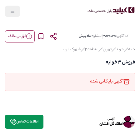
بازار تخصصی ملک
گزارش تخلف
کد آگهی:
3528625
انتشار:
2 ماه پیش
خانه
خرید
تهران
منطقه 2
شهرک غرب
فروش ۳خوابه
آگهی بایگانی شده
آژانس
اطلاعات تماس
املاک گل افشان