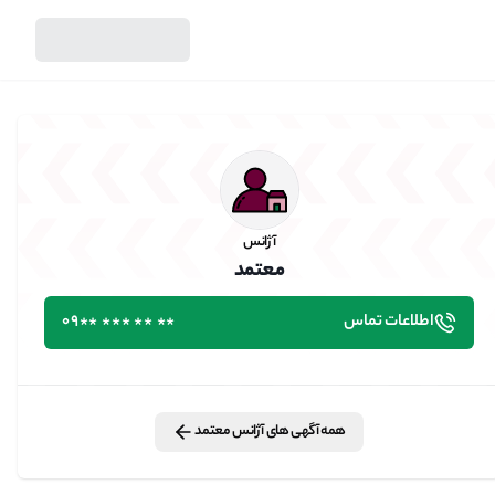
آژانس
اطلاعات تماس
معتمد
آژانس
معتمد
اطلاعات تماس
٭٭ ٭٭ ٭٭٭ ٭٭09
همه آگهی های
آژانس
معتمد