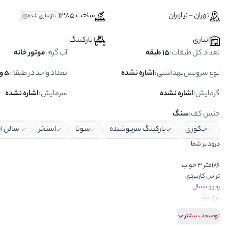
تهران - نیاوران
ساخت 1385
بازسازی شده
انباری
1 پارکینگ
تعداد کل طبقات
:
15 طبقه
آب گرم
:
موتور خانه
نوع سرویس‌بهداشتی
:
اشاره نشده
تعداد واحد در طبقه
:
5 واحد
گرمایش
:
اشاره نشده
سرمایش
:
اشاره نشده
جنس کف
:
سنگ
جکوزی
پارکینگ سرپوشیده
سونا
استخر
سالن ا
درود بر شما
۱۸۶متر ۳ خواب
تراس کاربردی
ویوو شمال
برج برند
رسیدگی عالی
توضیحات بیشتر
فول مشاعات