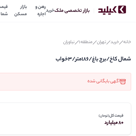
رهن و
بازار
قیمت
بازار تخصصی ملک
خرید
اجاره
مسکن
شما
شمال کاخ/برج باغ/۱۸۶متر/۳خواب
80
میلیارد
قیمت:
خانه
خرید
تهران
منطقه 1
نیاوران
شمال کاخ/برج باغ/۱۸۶متر/۳خواب
آگهی بایگانی شده
قیمت کل
(تومان)
80 میلیارد