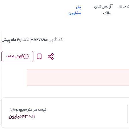
 خانه
آژانس‌های
پنل
املاک
مشاورین
کد آگهی:
3527898
انتشار:
2 ماه پیش
گزارش تخلف
قیمت هر متر مربع
(تومان)
430.11 میلیون