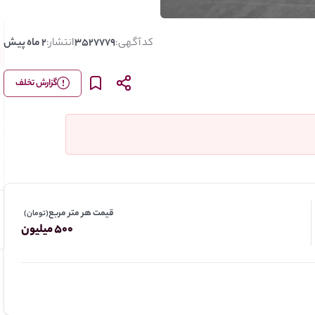
کد آگهی:
3527779
انتشار:
2 ماه پیش
گزارش تخلف
قیمت هر متر مربع
(تومان)
500 میلیون