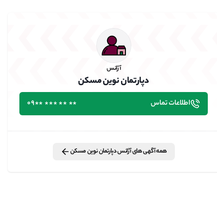
آژانس
دپارتمان نوین مسکن
اطلاعات تماس
٭٭ ٭٭ ٭٭٭ ٭٭09
همه آگهی های
آژانس
دپارتمان نوین مسکن