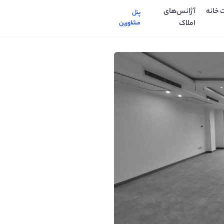
 خانه
آژانس‌های
پنل
املاک
مشاورین