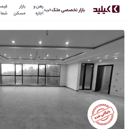
رهن و
بازار
قیمت
بازار تخصصی ملک
خرید
اجاره
مسکن
شما
فروش آپارتمان 1 خوابه در آجودانیه
30
میلیارد
قیمت: