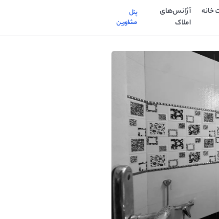
 خانه
آژانس‌های
پنل
املاک
مشاورین