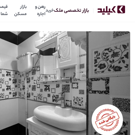
رهن و
بازار
قیمت
بازار تخصصی ملک
خرید
اجاره
مسکن
شما
فروش آپارتمان۱۴۱متر (سرو شرقی)
55
میلیارد
قیمت: