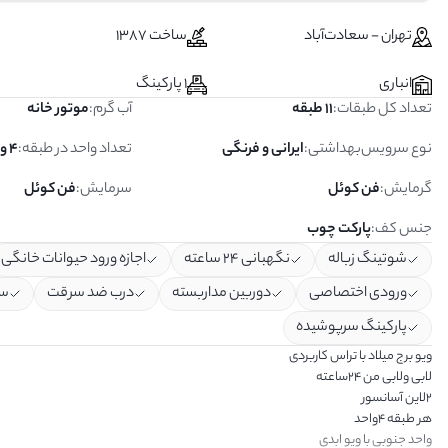
تهران - سعادت‌آباد
ساخت 1387
انباری
1 پارکینگ
تعداد کل طبقات
:
11 طبقه
آب گرم
:
موتور خانه
نوع سرویس‌بهداشتی
:
ایرانی و فرنگی
تعداد واحد در طبقه
:
4 واحد
گرمایش
:
فن کوئل
سرمایش
:
فن کوئل
جنس کف
:
پارکت چوب
شوتینگ زباله
نگهبانی ۲۴ ساعته
اجازه ورود حیوانات خانگی
ورودی اختصاصی
دوربین مداربسته
درب ضد سرقت
سی
پارکینگ سرپوشیده
ویو برج میلاد با تراس کاربردی
لابی ولابی من ۲۴ساعته
۲لاین آسانسور
هر طبقه ۴واحد
واحد جنوبی با ویو ابدی