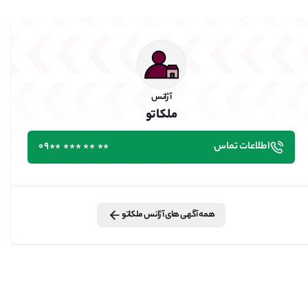
آژانس
ملکاتو
اطلاعات تماس
٭٭ ٭٭ ٭٭٭ ٭٭09
همه آگهی های
آژانس
ملکاتو