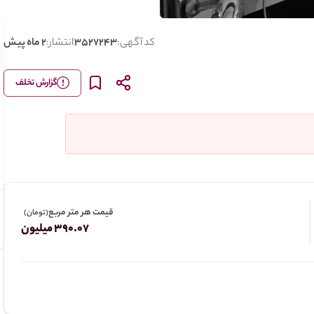
کد آگهی:
3527243
انتشار:
2 ماه پیش
گزارش تخلف
قیمت هر متر مربع
(تومان)
390.07 میلیون