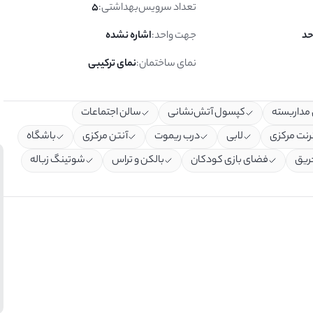
تعداد سرویس‌بهداشتی
:
5
جهت واحد
:
اشاره نشده
نمای ساختمان
:
نمای ترکیبی
مداربسته
کپسول آتش‌نشانی
سالن اجتماعات
ترنت مرکزی
لابی
درب ریموت
آنتن مرکزی
باشگاه
ریق
فضای بازی کودکان
بالکن و تراس
شوتینگ زباله