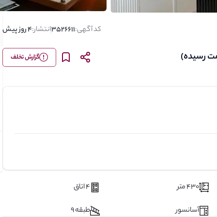
کد آگهی:
3526611
انتشار:
4 روز پیش
گزارش تخلف
430 متر
4 اتاق
آسانسور
طبقه 9