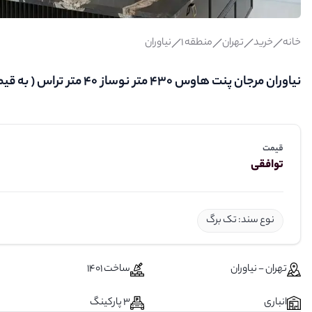
خانه
خرید
تهران
منطقه 1
نیاوران
نیاوران مرجان پنت هاوس 430 متر نوساز 40 متر تراس ( به قیمت رسیده)
قیمت
توافقی
نوع سند: تک برگ
تهران - نیاوران
ساخت 1401
انباری
3 پارکینگ