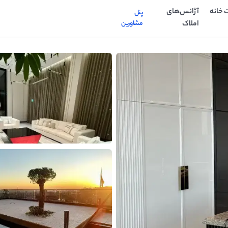
 خانه
آژانس‌های
پنل
املاک
مشاورین
وافقی