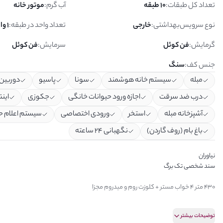
تعداد کل طبقات
:
10 طبقه
آب گرم
:
موتور خانه
نوع سرویس‌بهداشتی
:
خارجی
تعداد واحد در طبقه
:
1 واحد
گرمایش
:
فن کوئل
سرمایش
:
فن کوئل
جنس کف
:
سنگ
مبله
سیستم خانه هوشمند
سونا
پاسیو
دوربین 
درب ضد سرقت
اجازه ورود حیوانات خانگی
جکوزی
این
آشپزخانه مبله
استخر
ورودی اختصاصی
سیستم اعلام ح
باغ بام (روف گاردن)
نگهبانی ۲۴ ساعته
نیاوران
سند شخصی تک برگ
430 متر 4 خواب مستر + کلوزت روم و میدروم مجزا
🔹40 متر تراسگاردن
توضیحات بیشتر
🔹4پارکینگ باکس