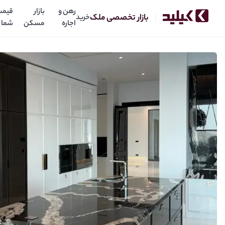
رهن و
بازار
قیمت
بازار تخصصی ملک
خرید
اجاره
مسکن
شما
نیاوران مرجان پنت هاوس 430 متر نوساز 40 متر تراس ( به قیمت رسیده)
ت
قیمت: