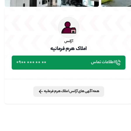
آژانس
املاک هرم فرمانیه
اطلاعات تماس
٭٭ ٭٭ ٭٭٭ ٭٭09
همه آگهی های
آژانس
املاک هرم فرمانیه