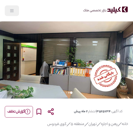
بازار تخصصی ملک
lide
Previous slide
گزارش تخلف
کد آگهی:
3525734
انتشار:
2 ماه پیش
خانه
رهن و اجاره
تهران
منطقه 5
کوی فردوس