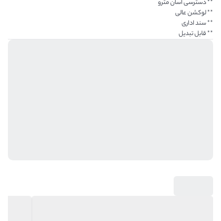
** دسترسی اسان مترو
** لوکشن عالی
** سند اداری
** قابل تبدیل