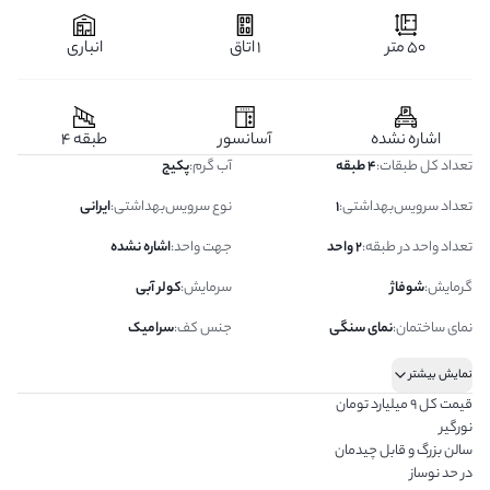
50 متر
1 اتاق
انباری
اشاره نشده
آسانسور
طبقه 4
تعداد کل طبقات
:
4 طبقه
آب گرم
:
پکیج
تعداد سرویس‌بهداشتی
:
1
نوع سرویس‌بهداشتی
:
ایرانی
تعداد واحد در طبقه
:
2 واحد
جهت واحد
:
اشاره نشده
گرمایش
:
شوفاژ
سرمایش
:
کولر آبی
نمای ساختمان
:
نمای سنگی
جنس کف
:
سرامیک
نمایش بیشتر
قیمت کل ۹ میلیارد تومان
نورگیر
سالن بزرگ و قابل چیدمان
در حد نوساز