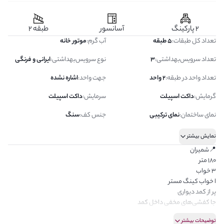
2 پارکینگ
آسانسور
طبقه 2
تعداد کل طبقات
:
5 طبقه
آب گرم
:
موتور خانه
تعداد سرویس‌بهداشتی
:
3
نوع سرویس‌بهداشتی
:
ایرانی و فرنگی
تعداد واحد در طبقه
:
2 واحد
جهت واحد
:
اشاره نشده
گرمایش
:
داکت اسپیلت
سرمایش
:
داکت اسپیلت
نمای ساختمان
:
نمای ترکیبی
جنس کف
:
سنگ
نمایش بیشتر
📍شمیران
180 متر
3 خواب
ا خواب کینگ مستر
پر از کمد دیواری
جا کفشی‌های مخفی داخل کمد
پارکینگ× 2 👈🏻سندی
توضیحات بیشتر
آسانسور دو طرفه