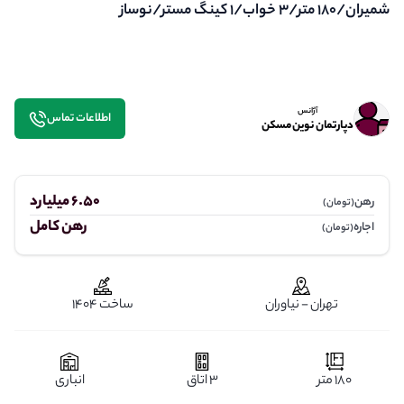
شمیران/۱۸۰ متر/۳ خواب/۱ کینگ مستر/نوساز
آژانس
اطلاعات تماس
دپارتمان نوین مسکن
6.50 میلیارد
رهن
(تومان)
رهن کامل
اجاره
(تومان)
تهران - نیاوران
ساخت 1404
180 متر
3 اتاق
انباری