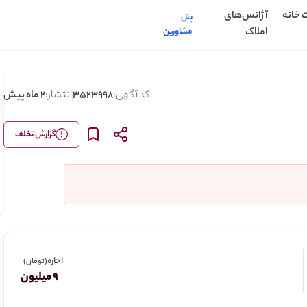
 خانه
آژانس‌های
پنل
املاک
مشاورین
ن
کد آگهی:
3523998
انتشار:
2 ماه پیش
گزارش تخلف
اجاره
(تومان)
9 میلیون