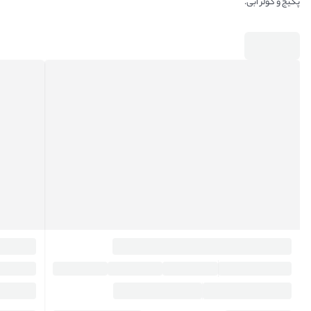
پکیج و کولر آبی.