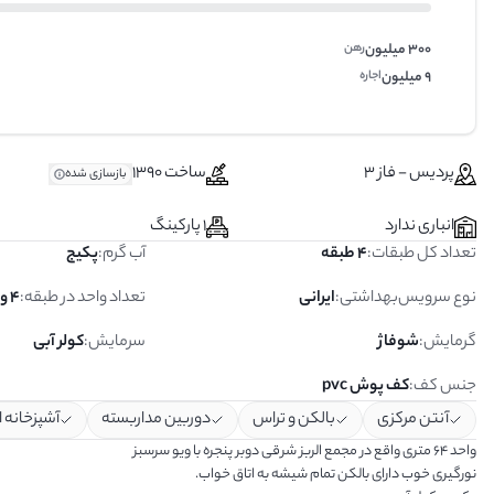
300 میلیون
رهن
9 میلیون
اجاره
پردیس - فاز 3
ساخت 1390
بازسازی شده
انباری ندارد
1 پارکینگ
تعداد کل طبقات
:
4 طبقه
آب گرم
:
پکیج
نوع سرویس‌بهداشتی
:
ایرانی
تعداد واحد در طبقه
:
4 واحد
گرمایش
:
شوفاژ
سرمایش
:
کولر آبی
جنس کف
:
کف پوش pvc
آنتن مرکزی
بالکن و تراس
دوربین مداربسته
آشپزخانه 
واحد ۶۴ متری واقع در مجمع الربز شرقی دوبر پنجره با ویو سرسبز
نورگیری خوب دارای بالکن تمام شیشه به اتاق خواب.