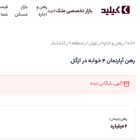
رهن و
بازار
قیمت
بازار تخصصی ملک
خرید
اجاره
مسکن
شما
رهن آپارتمان 4 خوابه در ازگل
2
70
میلیارد
میلیارد
رهن:
اجاره:
خانه
رهن و اجاره
تهران
منطقه 1
کاشانک
رهن آپارتمان 4 خوابه در ازگل
آگهی بایگانی شده
رهن
(تومان)
2 میلیارد