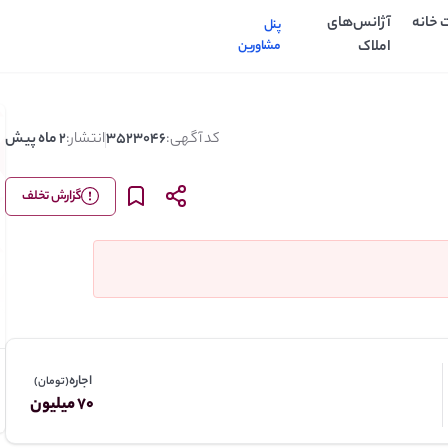
 خانه
آژانس‌های
پنل
املاک
مشاورین
کد آگهی:
3523046
انتشار:
2 ماه پیش
گزارش تخلف
اجاره
(تومان)
70 میلیون