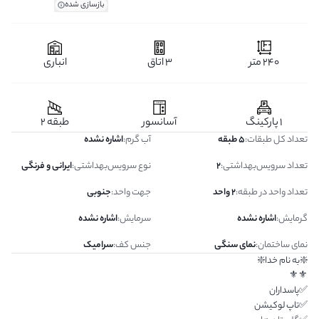
بازسازی شده
240 متر
3 اتاق
انباری
1 پارکینگ
آسانسور
طبقه 2
تعداد کل طبقات
:
5 طبقه
آب گرم
:
اشاره نشده
تعداد سرویس‌بهداشتی
:
2
نوع سرویس‌بهداشتی
:
ایرانی و فرنگی
تعداد واحد در طبقه
:
2 واحد
جهت واحد
:
جنوبی
گرمایش
:
اشاره نشده
سرمایش
:
اشاره نشده
نمای ساختمان
:
نمای سنگی
جنس کف
:
سرامیک
❇️به نام خدا❇️
⚜️⚜️
✅پاسداران
✅تاپ لوکیشن