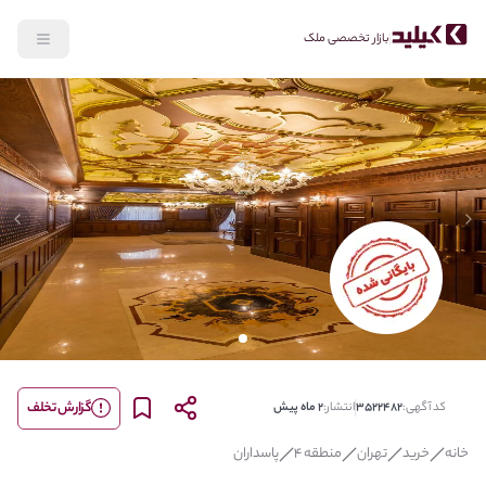
بازار تخصصی ملک
lide
Previous slide
گزارش تخلف
کد آگهی:
3522482
انتشار:
2 ماه پیش
خانه
خرید
تهران
منطقه 4
پاسداران