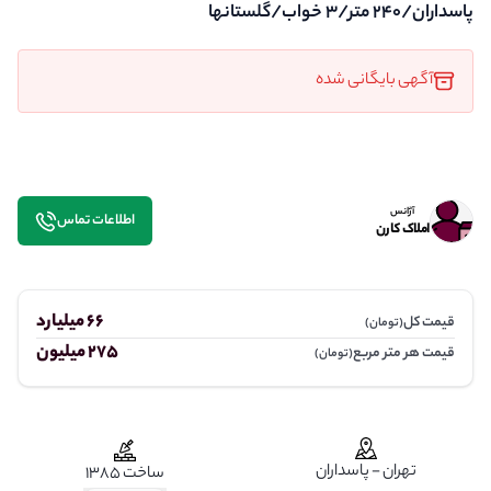
پاسداران/۲۴۰ متر/۳ خواب/گلستانها
آگهی بایگانی شده
آژانس
اطلاعات تماس
املاک کارن
66 میلیارد
قیمت کل
(تومان)
275 میلیون
قیمت هر متر مربع
(تومان)
تهران - پاسداران
ساخت 1385