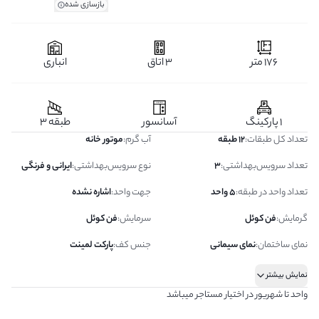
بازسازی شده
176 متر
3 اتاق
انباری
1 پارکینگ
آسانسور
طبقه 3
تعداد کل طبقات
:
12 طبقه
آب گرم
:
موتور خانه
تعداد سرویس‌بهداشتی
:
3
نوع سرویس‌بهداشتی
:
ایرانی و فرنگی
تعداد واحد در طبقه
:
5 واحد
جهت واحد
:
اشاره نشده
گرمایش
:
فن کوئل
سرمایش
:
فن کوئل
نمای ساختمان
:
نمای سیمانی
جنس کف
:
پارکت لمینت
نمایش بیشتر
واحد تا شهریور در اختیار مستاجر میباشد