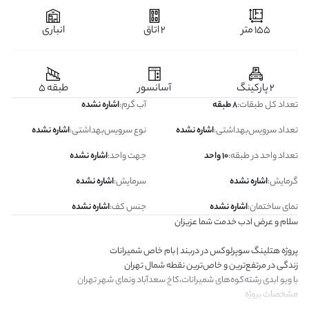
155 متر
2 اتاق
انباری
2 پارکینگ
آسانسور
طبقه 5
تعداد کل طبقات
:
8 طبقه
آب گرم
:
اشاره نشده
تعداد سرویس‌بهداشتی
:
اشاره نشده
نوع سرویس‌بهداشتی
:
اشاره نشده
تعداد واحد در طبقه
:
10 واحد
جهت واحد
:
اشاره نشده
گرمایش
:
اشاره نشده
سرمایش
:
اشاره نشده
نمای ساختمان
:
اشاره نشده
جنس کف
:
اشاره نشده
سلام و عرض ادب خدمت شما عزیزان
پروژه هتلینگ سوپرلوکس در دربند | بام خاص شمیرانات
زندگی در مرتفع‌ترین و خاص‌ترین نقطه شمال تهران
با ویو ابدی رشته‌کوه‌های شمیرانات،کاخ سعدآباد ونمای شهر تهران
مشخصات پروژه