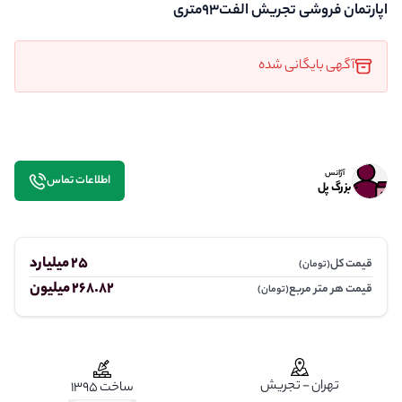
اپارتمان فروشی تجریش الفت93متری
آگهی بایگانی شده
آژانس
اطلاعات تماس
بزرگ پل
25 میلیارد
قیمت کل
(تومان)
268.82 میلیون
قیمت هر متر مربع
(تومان)
تهران - تجریش
ساخت 1395