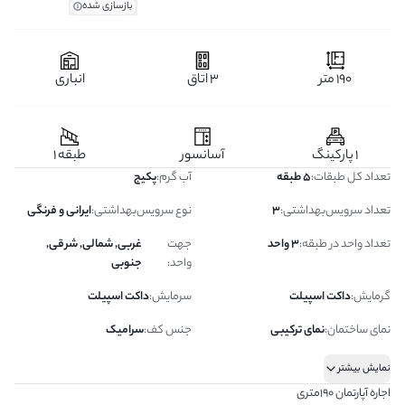
بازسازی شده
190 متر
3 اتاق
انباری
1 پارکینگ
آسانسور
طبقه 1
تعداد کل طبقات
:
5 طبقه
آب گرم
:
پکیج
تعداد سرویس‌بهداشتی
:
3
نوع سرویس‌بهداشتی
:
ایرانی و فرنگی
تعداد واحد در طبقه
:
3 واحد
جهت
غربی, شمالی, شرقی,
واحد
:
جنوبی
گرمایش
:
داکت اسپیلت
سرمایش
:
داکت اسپیلت
نمای ساختمان
:
نمای ترکیبی
جنس کف
:
سرامیک
نمایش بیشتر
اجاره آپارتمان ۱۹۰متری