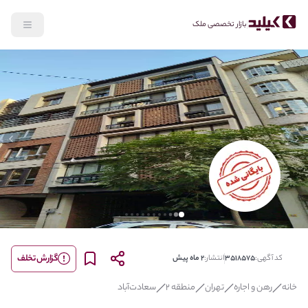
بازار تخصصی ملک
lide
Previous slide
گزارش تخلف
کد آگهی:
3518575
انتشار:
2 ماه پیش
خانه
رهن و اجاره
تهران
منطقه 2
سعادت‌آباد