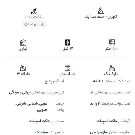
تهران - سعادت‌آباد
ساخت 1399
بازسازی شده
150 متر
3 اتاق
انباری
1 پارکینگ
آسانسور
طبقه 3
تعداد کل طبقات
:
6 طبقه
آب گرم
:
پکیج
تعداد سرویس‌بهداشتی
:
3
نوع سرویس‌بهداشتی
:
ایرانی و فرنگی
تعداد واحد در طبقه
:
2 واحد
جهت
غربی, شمالی, شرقی,
واحد
:
جنوبی
گرمایش
:
داکت اسپیلت
سرمایش
:
داکت اسپیلت
نمای ساختمان
:
نمای ترکیبی
جنس کف
:
سرامیک