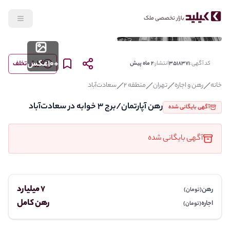
بازار تخصصی ملک
+
10
عکس
گزارش تخلف
کد آگهی:
3518371
انتشار:
2 ماه پیش
خانه
رهن و اجاره
تهران
منطقه 2
سعادت‌آباد
رهن آپارتمان/برج 3 خوابه در سعادت‌آباد
آگهی بایگانی شده
آگهی بایگانی شده
7 میلیارد
رهن
(تومان)
رهن کامل
اجاره
(تومان)