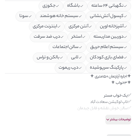
نگهبانی ۲۴ ساعته
باشگاه
جکوزی
کپسول آتش‌نشانی
سیستم خانه هوشمند
سونا
آشپزخانه اوپن
آنتن مرکزی
اینترنت مرکزی
دوربین مداربسته
استخر
درب ضد سرقت
سیستم اعلام حریق
سالن اجتماعات
فضای بازی کودکان
لابی
بالکن و تراس
پارکینگ سرپوشیده
درب ریموت
⚜️اجاره آپارتمان ۱۵۰متری ⚜️
⚜️۳خواب ⚜️
✅یک خواب مستر
✅تاپ لوکیشن سعادت آباد
✅سالن خوش نقشه و قابل چیدمان
توضیحات بیشتر
✅سالن پرده خور
✅نور عالی
✅بازسازی شده