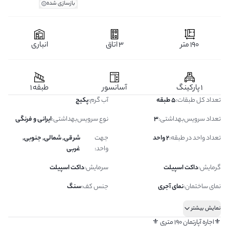
بازسازی شده
190 متر
3 اتاق
انباری
1 پارکینگ
آسانسور
طبقه 1
تعداد کل طبقات
:
5 طبقه
آب گرم
:
پکیج
تعداد سرویس‌بهداشتی
:
3
نوع سرویس‌بهداشتی
:
ایرانی و فرنگی
تعداد واحد در طبقه
:
2 واحد
جهت
شرقی, شمالی, جنوبی,
واحد
:
غربی
گرمایش
:
داکت اسپیلت
سرمایش
:
داکت اسپیلت
نمای ساختمان
:
نمای آجری
جنس کف
:
سنگ
نمایش بیشتر
⚜️اجاره آپارتمان 190 متری ⚜️