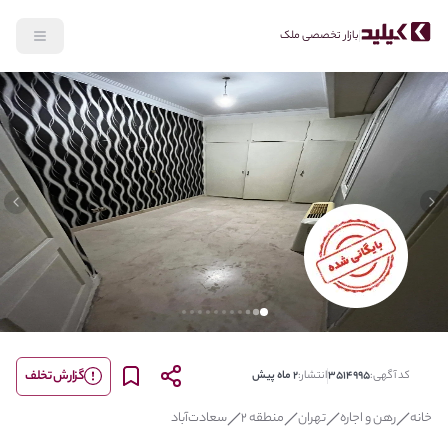
بازار تخصصی ملک
lide
Previous slide
گزارش تخلف
کد آگهی:
3514995
انتشار:
2 ماه پیش
خانه
رهن و اجاره
تهران
منطقه 2
سعادت‌آباد