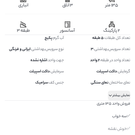
135 متر
3 اتاق
انباری
2 پارکینگ
آسانسور
طبقه 3
تعداد کل طبقات
:
5 طبقه
آب گرم
:
پکیج
تعداد سرویس‌بهداشتی
:
3
نوع سرویس‌بهداشتی
:
ایرانی و فرنگی
تعداد واحد در طبقه
:
2 واحد
جهت واحد
:
اشاره نشده
گرمایش
:
داکت اسپیلت
سرمایش
:
داکت اسپیلت
نمای ساختمان
:
نمای سنگی
جنس کف
:
سرامیک
نمایش بیشتر
فروش واحد 135 متری
✅سه خواب
✅خوش نقشه