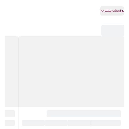
✅کابینت های گلس
توضیحات بیشتر
✅نوساز ۳ ساله
✅دو پارکینگ
✅انباری
✅آسانسور
✅فول مشاعات
✅ورودی از لابی
✅سرایدار مقیم
✅چیدمان دلخواه در پذیرایی و اتاق خواب ها
✅ملک سه ساله
✅✅تاپ لوکیشن شهرک غرب