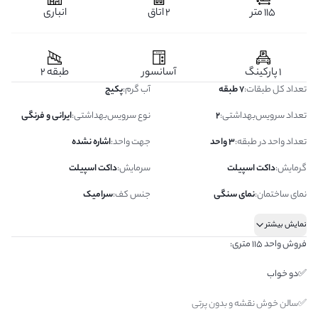
115 متر
2 اتاق
انباری
1 پارکینگ
آسانسور
طبقه 2
تعداد کل طبقات
:
7 طبقه
آب گرم
:
پکیج
تعداد سرویس‌بهداشتی
:
2
نوع سرویس‌بهداشتی
:
ایرانی و فرنگی
تعداد واحد در طبقه
:
3 واحد
جهت واحد
:
اشاره نشده
گرمایش
:
داکت اسپیلت
سرمایش
:
داکت اسپیلت
نمای ساختمان
:
نمای سنگی
جنس کف
:
سرامیک
نمایش بیشتر
فروش واحد ۱۱۵ متری:
✅دو خواب
✅سالن خوش نقشه و بدون پرتی