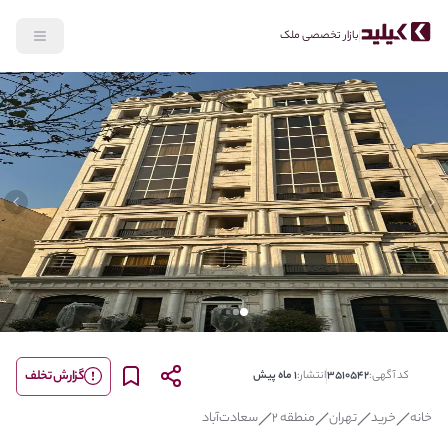
بازار تخصصی ملک
lide
Previous slide
گزارش تخلف
کد آگهی:
3510542
انتشار:
1 ماه پیش
خانه
خرید
تهران
منطقه 2
سعادت‌آباد