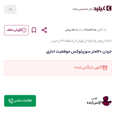
بازار تخصصی ملک
گزارش تخلف
کد آگهی:
3501485
انتشار:
9 ماه پیش
خانه
رهن و اجاره
تهران
منطقه 3
جردن
جردن ۱۲۰متر سوپرلوکس موقعیت اداری
آگهی بایگانی شده
آژانس
اطلاعات تماس
آژانس آینده