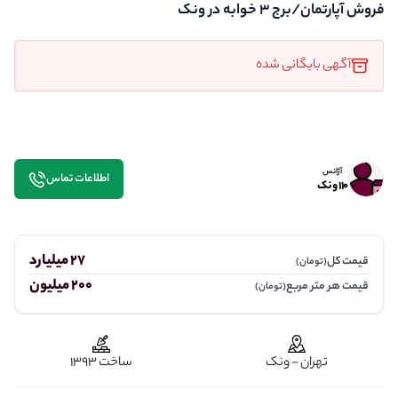
فروش آپارتمان/برج 3 خوابه در ونک
آگهی بایگانی شده
آژانس
اطلاعات تماس
110 ونک
27 میلیارد
قیمت کل
(تومان)
200 میلیون
قیمت هر متر مربع
(تومان)
تهران - ونک
ساخت 1393