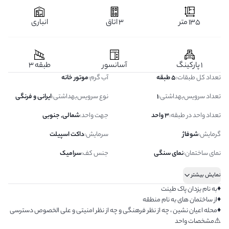
135 متر
3 اتاق
انباری
1 پارکینگ
آسانسور
طبقه 3
تعداد کل طبقات
:
5 طبقه
آب گرم
:
موتور خانه
تعداد سرویس‌بهداشتی
:
1
نوع سرویس‌بهداشتی
:
ایرانی و فرنگی
تعداد واحد در طبقه
:
3 واحد
جهت واحد
:
شمالی, جنوبی
گرمایش
:
شوفاژ
سرمایش
:
داکت اسپیلت
نمای ساختمان
:
نمای سنگی
جنس کف
:
سرامیک
نمایش بیشتر
♦️به نام یزدان پاک طینت
♦️از ساختمان های به نام منطقه
♦️محله اعیان نشین ، چه از نظر فرهنگی و چه از نظر امنیتی و علی الخصوص دسترسی
⚠️مشخصات واحد