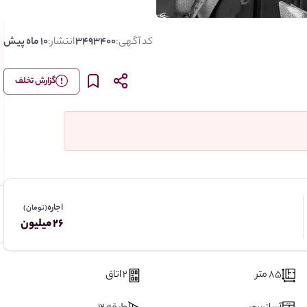
کد آگهی:
3493400
انتشار:
10 ماه پیش
گزارش تخلف
اجاره
(تومان)
26 میلیون
85 متر
2 اتاق