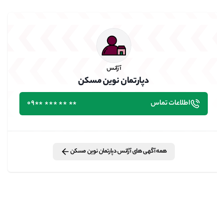
آژانس
دپارتمان نوین مسکن
اطلاعات تماس
٭٭ ٭٭ ٭٭٭ ٭٭09
همه آگهی های
آژانس
دپارتمان نوین مسکن