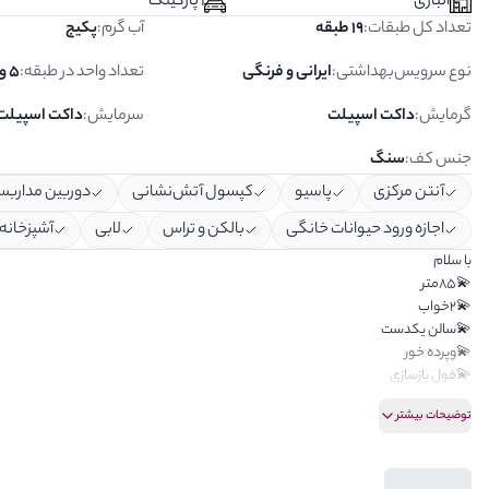
انباری
1 پارکینگ
تعداد کل طبقات
:
19 طبقه
آب گرم
:
پکیج
نوع سرویس‌بهداشتی
:
ایرانی و فرنگی
تعداد واحد در طبقه
:
5 واحد
گرمایش
:
داکت اسپیلت
سرمایش
:
داکت اسپیلت
جنس کف
:
سنگ
آنتن مرکزی
پاسیو
کپسول آتش‌نشانی
دوربین مداربس
اجازه ورود حیوانات خانگی
بالکن و تراس
لابی
آشپزخانه 
با سلام
💫85متر
💫2خواب
💫سالن یکدست
💫وپرده خور
💫فول بازسازی
💫ویو بدون مشرف واقعی
توضیحات بیشتر
💫واقع در برج بنام
💫لابی من 24ساعته
💫سرایدار مقیم