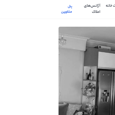
 خانه
آژانس‌های
پنل
املاک
مشاورین