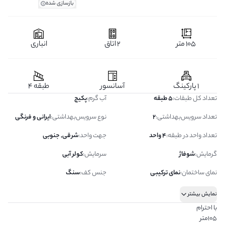
بازسازی شده
105 متر
2 اتاق
انباری
1 پارکینگ
آسانسور
طبقه 4
تعداد کل طبقات
:
5 طبقه
آب گرم
:
پکیج
تعداد سرویس‌بهداشتی
:
2
نوع سرویس‌بهداشتی
:
ایرانی و فرنگی
تعداد واحد در طبقه
:
4 واحد
جهت واحد
:
شرقی, جنوبی
گرمایش
:
شوفاژ
سرمایش
:
کولر آبی
نمای ساختمان
:
نمای ترکیبی
جنس کف
:
سنگ
نمایش بیشتر
با احترام
105متر