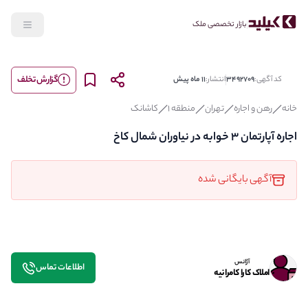
بازار تخصصی ملک
گزارش تخلف
کد آگهی:
3492709
انتشار:
11 ماه پیش
خانه
رهن و اجاره
تهران
منطقه 1
کاشانک
اجاره آپارتمان 3 خوابه در نیاوران شمال کاخ
آگهی بایگانی شده
آژانس
اطلاعات تماس
املاک کارا کامرانیه