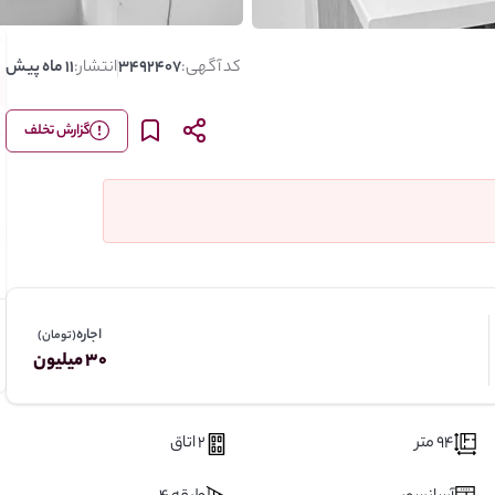
کد آگهی:
3492407
انتشار:
11 ماه پیش
گزارش تخلف
اجاره
(تومان)
30 میلیون
94 متر
2 اتاق