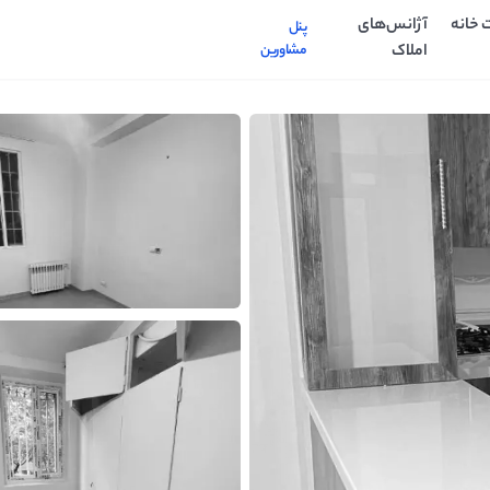
 خانه
آژانس‌های
پنل
املاک
مشاورین