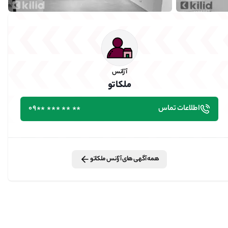
آژانس
ملکاتو
اطلاعات تماس
٭٭ ٭٭ ٭٭٭ ٭٭09
همه آگهی های
آژانس
ملکاتو