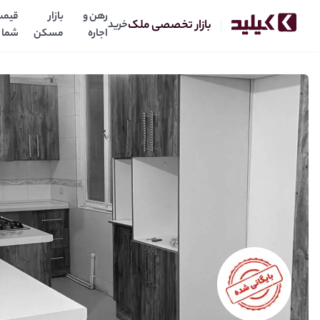
رهن و
بازار
قیمت
بازار تخصصی ملک
خرید
اجاره
مسکن
شما
۹۴ متری سعادت ابادفول بازسازی شده
1.50
30
میلیارد
میلیارد
رهن:
اجاره: