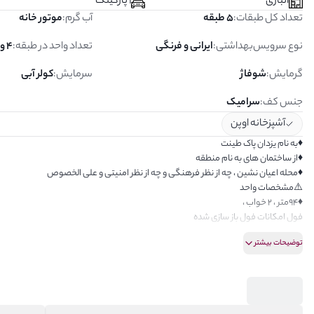
انباری
1 پارکینگ
تعداد کل طبقات
:
5 طبقه
آب گرم
:
موتور خانه
نوع سرویس‌بهداشتی
:
ایرانی و فرنگی
تعداد واحد در طبقه
:
4 واحد
گرمایش
:
شوفاژ
سرمایش
:
کولر آبی
جنس کف
:
سرامیک
آشپزخانه اوپن
♦️به نام یزدان پاک طینت
♦️از ساختمان های به نام منطقه
♦️محله اعیان نشین ، چه از نظر فرهنگی و چه از نظر امنیتی و علی الخصوص
⚠️مشخصات واحد
♦️۹۴متر ، ۲ خواب ،
فول امکانات فول باز سازی شده
کابینت ها MDF
توضیحات بیشتر
♦️آشپزخانه بزرگ ، با کابینت های متعدد ، مطابق سلیقه بانوان
♦️شما به تمامی نقاط سعادت آباد به خصوص میدان کاج دسترسی عالی دارید
☎️☎️جهت اطلاعات بیشتر و آگاهی از سایر آگهی ها همه روزه از ساعت 930صبح تا 2300بامداد پذیرای صدای گرم شما هستم
ارادتمند و مشاور شما:آقای موسوی