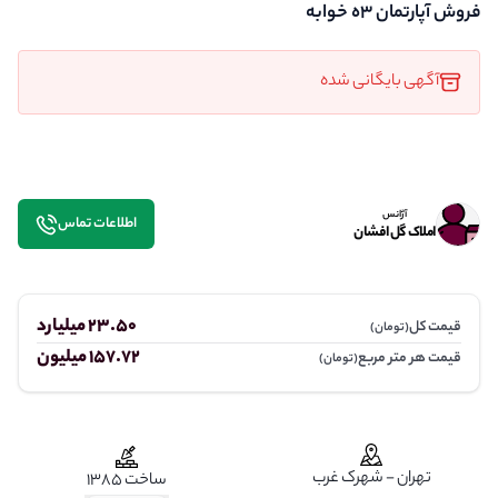
فروش آپارتمان ۳ه خوابه
آگهی بایگانی شده
آژانس
اطلاعات تماس
املاک گل افشان
23.50 میلیارد
قیمت کل
(تومان)
157.72 میلیون
قیمت هر متر مربع
(تومان)
تهران - شهرک غرب
ساخت 1385