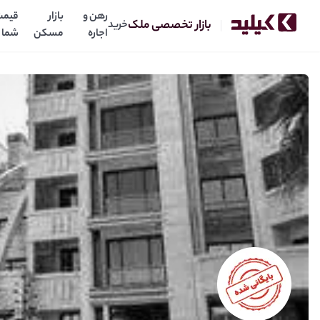
رهن و
بازار
قیمت
بازار تخصصی ملک
خرید
اجاره
مسکن
شما
فروش یک خواب مجتمع مهندسان 2 کیش , تهاتر با شیراز
9.72
میلیارد
قیمت: