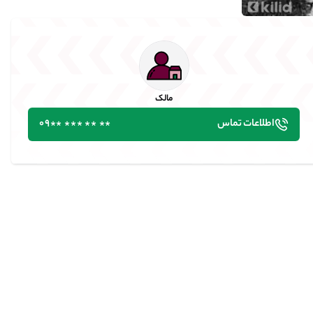
مالک
اطلاعات تماس
٭٭ ٭٭ ٭٭٭ ٭٭09