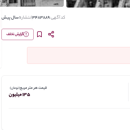
کد آگهی:
3483889
انتشار:
1 سال پیش
گزارش تخلف
قیمت هر متر مربع
(تومان)
135 میلیون