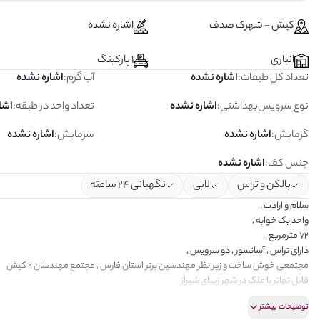
کیش - شهرک صدف
اشاره نشده
انباری
1 پارکینگ
تعداد کل طبقات
:
اشاره نشده
آب گرم
:
اشاره نشده
نوع سرویس‌بهداشتی
:
اشاره نشده
تعداد واحد در طبقه
:
اشا
گرمایش
:
اشاره نشده
سرمایش
:
اشاره نشده
جنس کف
:
اشاره نشده
بالکن و تراس
لابی
نگهبانی ۲۴ ساعته
سلام و ارادت ,
واحد یک خوابه ,
72 مترمربع ,
دارای تراس , آسانسور , دو سرویس ,
مجتمعی خوش ساخت و زیر نظر مهندسین برتر استان فارس , مجتمع مهندسان 2 کیش
قابل تهاتر با ملک در شهر زیبای شیراز
امین , راهنما و مشاور شما : یونس حقیدی
توضیحات بیشتر
دپارتمان املاک خانه سبز کیش