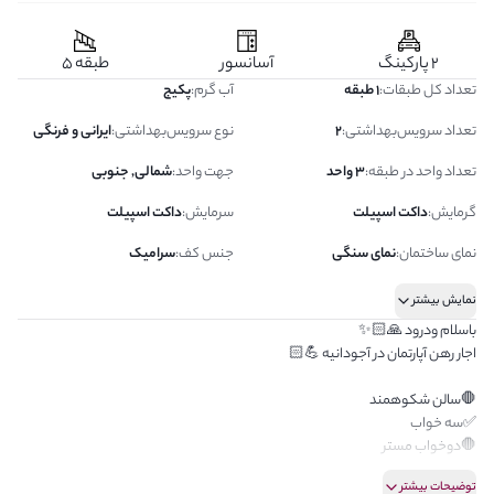
2 پارکینگ
آسانسور
طبقه 5
تعداد کل طبقات
:
1 طبقه
آب گرم
:
پکیج
تعداد سرویس‌بهداشتی
:
2
نوع سرویس‌بهداشتی
:
ایرانی و فرنگی
تعداد واحد در طبقه
:
3 واحد
جهت واحد
:
شمالی, جنوبی
گرمایش
:
داکت اسپیلت
سرمایش
:
داکت اسپیلت
نمای ساختمان
:
نمای سنگی
جنس کف
:
سرامیک
نمایش بیشتر
باسلام ودرود 🙏🏻✨
اجار رهن آپارتمان در آجودانیه 💪🏻
🛑سالن شکوهمند
✅سه خواب
🛑دوخواب مستر
✅تک واحدی
توضیحات بیشتر
✅ساختمانی کم سن