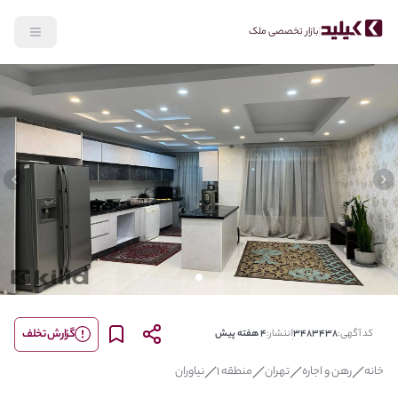
بازار تخصصی ملک
lide
Previous slide
گزارش تخلف
کد آگهی:
3483438
انتشار:
4 هفته پیش
خانه
رهن و اجاره
تهران
منطقه 1
نیاوران