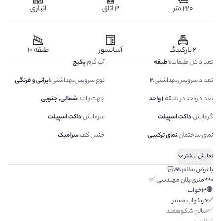
220 متر
3 اتاق
انباری
2 پارکینگ
آسانسور
طبقه 10
تعداد کل طبقات
:
1 طبقه
آب گرم
:
پکیج
تعداد سرویس‌بهداشتی
:
2
نوع سرویس‌بهداشتی
:
ایرانی و فرنگی
تعداد واحد در طبقه
:
1 واحد
جهت واحد
:
شمالی, جنوبی
گرمایش
:
داکت اسپیلت
سرمایش
:
داکت اسپیلت
نمای ساختمان
:
نمای ترکیبی
جنس کف
:
سرامیک
نمایش بیشتر
باعرض سلام 🙏🏻
220متری پلان مهندسی ✅
🛑3خواب
✅دوخواب مستر
✅سالن شکوهمند