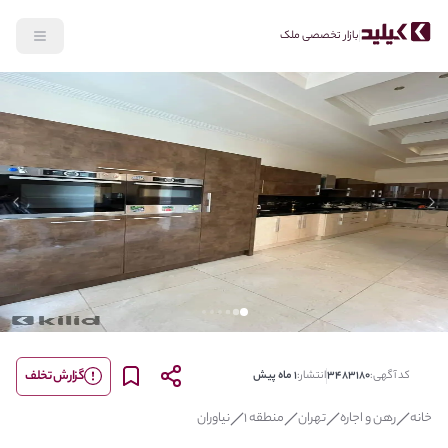
بازار تخصصی ملک
lide
Previous slide
گزارش تخلف
کد آگهی:
3483180
انتشار:
1 ماه پیش
خانه
رهن و اجاره
تهران
منطقه 1
نیاوران