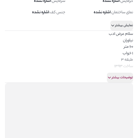
گرمایش
:
اشاره نشده
سرمایش
:
اشاره نشده
نمای ساختمان
:
اشاره نشده
جنس کف
:
اشاره نشده
نمایش بیشتر
سلام عرض ادب
نیاوران
60 متر
1 خواب
طبقه 3
ساخت 1393
دارای پارکینگ دارای آسانسور دارای انباری
توضیحات بیشتر
قمیت 3600 رهن کامل
کد ملک 16464
استخر سونا جکوزی جیم بیلیارد
شیک و مجلل
مشاور شما مهندس صوفی
املاک بزرگ امیرآریا