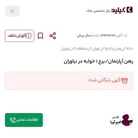
بازار تخصصی ملک
گزارش تخلف
کد آگهی:
3467779
انتشار:
1 سال پیش
خانه
رهن و اجاره
تهران
منطقه 1
نیاوران
رهن آپارتمان/برج 1 خوابه در نیاوران
آگهی بایگانی شده
آژانس
اطلاعات تماس
امیر آریا