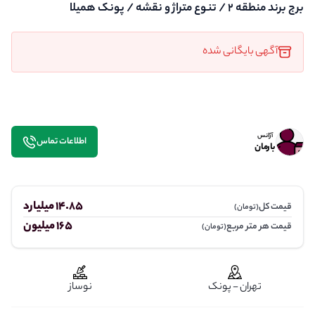
برج برند منطقه ۲ / تنوع متراژ و نقشه / پونک همیلا
آگهی بایگانی شده
آژانس
اطلاعات تماس
بارمان
14.85 میلیارد
قیمت کل
(تومان)
165 میلیون
قیمت هر متر مربع
(تومان)
تهران - پونک
نوساز