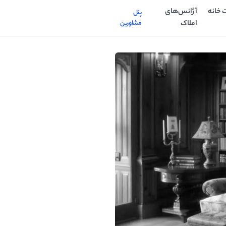
 خانه
آژانس‌های
پنل
املاک
مشاورین