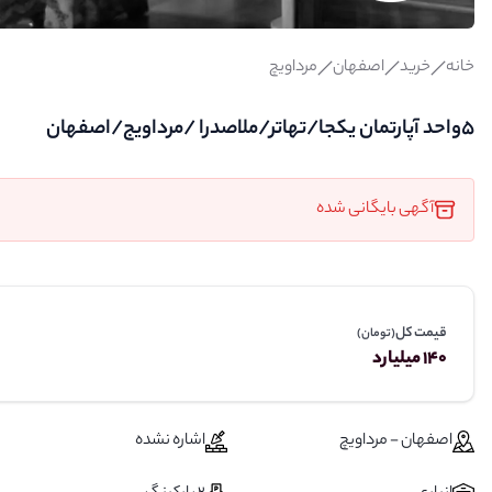
خانه
خرید
اصفهان
مرداویچ
۵واحد آپارتمان یکجا/تهاتر/ملاصدرا /مرداویج/اصفهان
آگهی بایگانی شده
قیمت کل
(تومان)
140 میلیارد
اصفهان - مرداویچ
اشاره نشده