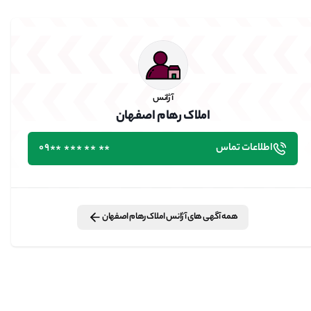
آژانس
املاک رهام اصفهان
اطلاعات تماس
٭٭ ٭٭ ٭٭٭ ٭٭09
همه آگهی های
آژانس
املاک رهام اصفهان