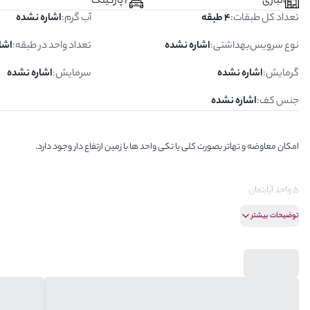
انباری
2 پارکینگ
تعداد کل طبقات
:
4 طبقه
آب گرم
:
اشاره نشده
نوع سرویس‌بهداشتی
:
اشاره نشده
تعداد واحد در طبقه
:
اشا
گرمایش
:
اشاره نشده
سرمایش
:
اشاره نشده
جنس کف
:
اشاره نشده
امکان معاوضه و تهاتر بصورت کلی یا تکی واحد ها با زمین ارتفاع دار وجود دارد.
۵ واحد آپارتمان
توضیحات بیشتر
۵ واحد ۱۴۰ متری ۲ خواب
دو کله نور شمالی جنوبی
۵ عدد پارکینگ
متریال قوی درخور منطقه
طراحی فوقالعاده
معاوضه بصورت یکجا یا تعدادی از واحد ها با پلاک جنوبی در محدوده