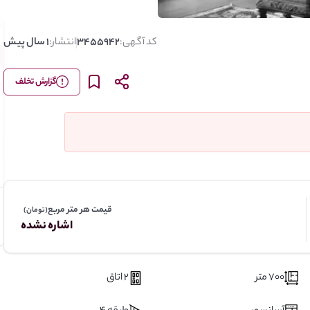
کد آگهی:
3455942
انتشار:
1 سال پیش
گزارش تخلف
قیمت هر متر مربع
(تومان)
اشاره نشده
700 متر
2 اتاق