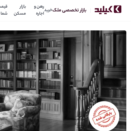
رهن و
بازار
قیمت
بازار تخصصی ملک
خرید
اجاره
مسکن
شما
۵واحد آپارتمان یکجا/تهاتر/ملاصدرا /مرداویج/اصفهان
140
میلیارد
قیمت: