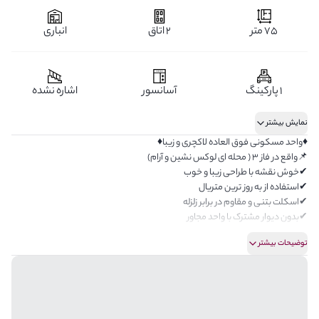
75 متر
2 اتاق
انباری
1 پارکینگ
آسانسور
اشاره نشده
نمایش بیشتر
♦️واحد مسکونی فوق العاده لاکچری و زیبا♦️
📌واقع در فاز 3 ( محله ای لوکس نشین و آرام)
✔خوش نقشه با طراحی زیبا و خوب
✔استفاده از به روز ترین متریال
✔اسکلت بتنی و مقاوم در برابر زلزله
✔بدون دیوار مشترک با واحد مجاور
✔دارای پارکینگ و انباری اختصاصی
توضیحات بیشتر
✔دارای آسانسور فعال و روشن
✔امکانات رفاهی , تجاری و خدماتی عالی
✔فرصت عالی جهت سرمایه گذاری و آینده نگری
✔فاصله زمانی 20 دقیقه ای تا تهران
✔خرید به موقع