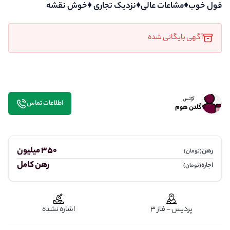
فول خوب♦️مشاعات عالی♦️نزدیک تجاری ♦️خوش نقشه
آگهی بایگانی شده
آژانس
اطلاعات تماس
گلدن هوم
350 میلیون
رهن
(تومان)
رهن کامل
اجاره
(تومان)
پردیس - فاز 3
اشاره نشده