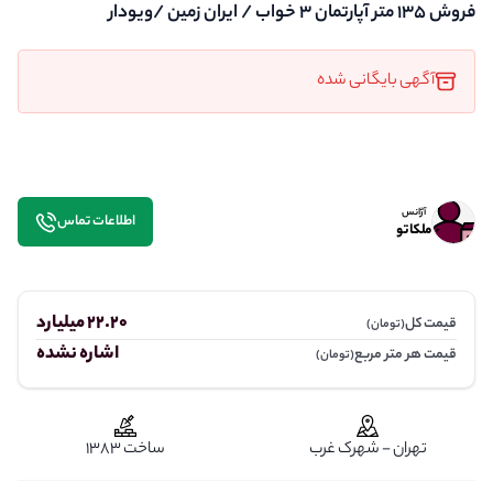
فروش 135 متر آپارتمان 3 خواب / ایران زمین /ویو‌دار
آگهی بایگانی شده
آژانس
اطلاعات تماس
ملکاتو
22.20 میلیارد
قیمت کل
(تومان)
اشاره نشده
قیمت هر متر مربع
(تومان)
تهران - شهرک غرب
ساخت 1383