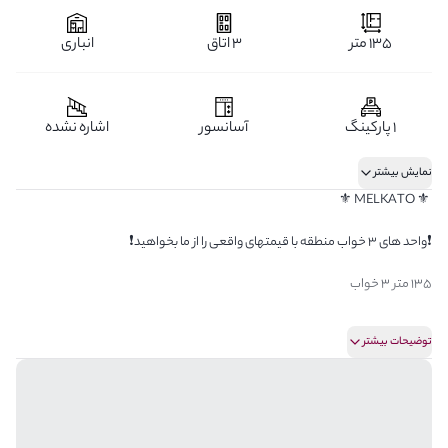
135 متر
3 اتاق
انباری
1 پارکینگ
آسانسور
اشاره نشده
نمایش بیشتر
‏ ⚜️ MELKATO ⚜️
❗️واحد های 3 خواب منطقه با قیمتهای واقعی را از ما بخواهید❗️
135 متر 3 خواب
طبقه 4 ویو تهران
توضیحات بیشتر
3 طرف نور گیر مستقیم
لوکیشن تاپ و‌ اعیان نشین