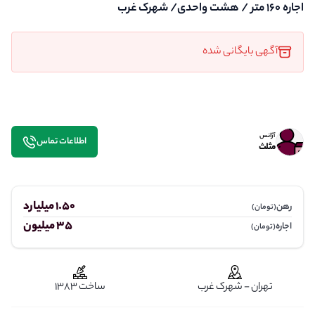
اجاره 160 متر / هشت واحدی/ شهرک غرب
آگهی بایگانی شده
آژانس
اطلاعات تماس
مثلث
1.50 میلیارد
رهن
(تومان)
35 میلیون
اجاره
(تومان)
تهران - شهرک غرب
ساخت 1383