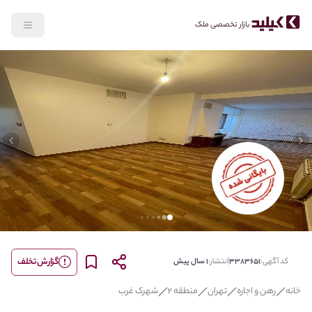
بازار تخصصی ملک
lide
Previous slide
گزارش تخلف
کد آگهی:
3383651
انتشار:
1 سال پیش
خانه
رهن و اجاره
تهران
منطقه 2
شهرک غرب