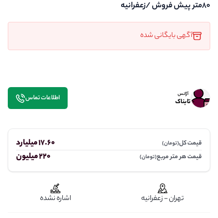
80متر پیش فروش /زعفرانیه
آگهی بایگانی شده
آژانس
اطلاعات تماس
تابناک
17.60 میلیارد
قیمت کل
(تومان)
220 میلیون
قیمت هر متر مربع
(تومان)
تهران - زعفرانیه
اشاره نشده