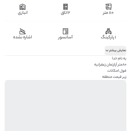
80 متر
2 اتاق
انباری
1 پارکینگ
آسانسور
اشاره نشده
نمایش بیشتر
یه نام خدا
80متر آپارتمان زعفرانیه
فول امکانات
زیر قیمت منطقه